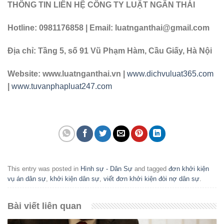
THÔNG TIN LIÊN HỆ CÔNG TY LUẬT NGÂN THÁI
Hotline: 0981176858 | Email: luatnganthai@gmail.com
Địa chỉ: Tầng 5, số 91 Vũ Phạm Hàm, Cầu Giấy, Hà Nội
Website: www.luatnganthai.vn |
www.dichvuluat365.com
|
www.tuvanphapluat247.com
This entry was posted in
Hình sự - Dân Sự
and tagged
đơn khởi kiện
vụ án dân sự
,
khởi kiện dân sự
,
viết đơn khởi kiện đòi nợ dân sự
.
Bài viết liên quan