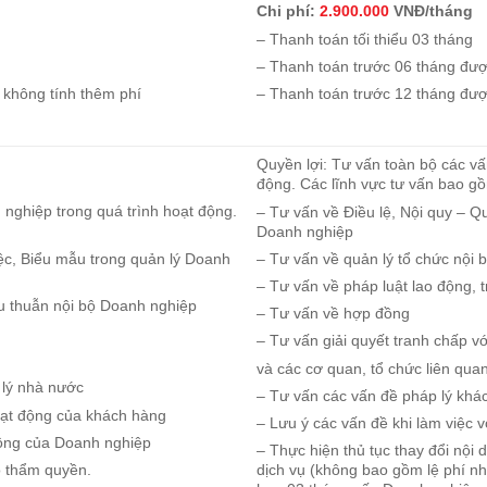
Chi phí:
2.900.000
VNĐ/tháng
– Thanh toán tối thiểu 03 tháng
– Thanh toán trước 06 tháng đượ
 không tính thêm phí
– Thanh toán trước 12 tháng đượ
Quyền lợi: Tư vấn toàn bộ các vấ
động. Các lĩnh vực tư vấn bao g
 nghiệp trong quá trình hoạt động.
– Tư vấn về Điều lệ, Nội quy – Q
Doanh nghiệp
iệc, Biểu mẫu trong quản lý Doanh
– Tư vấn về quản lý tổ chức nội 
– Tư vấn về pháp luật lao động, 
âu thuẫn nội bộ Doanh nghiệp
– Tư vấn về hợp đồng
– Tư vấn giải quyết tranh chấp v
và các cơ quan, tổ chức liên qua
 lý nhà nước
– Tư vấn các vấn đề pháp lý khá
hoạt động của khách hàng
– Lưu ý các vấn đề khi làm việc
động của Doanh nghiệp
– Thực hiện thủ tục thay đổi nội
ó thẩm quyền.
dịch vụ (không bao gồm lệ phí nh