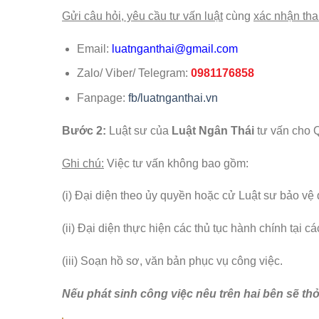
Gửi câu hỏi, yêu cầu tư vấn luật
cùng
xác nhận tha
Email:
luatnganthai@gmail.com
Zalo/ Viber/ Telegram:
0981176858
Fanpage:
fb/luatnganthai.vn
Bước 2:
Luật sư của
Luật Ngân Thái
tư vấn cho Q
Ghi chú:
Việc tư vấn không bao gồm:
(i) Đại diện theo ủy quyền hoặc cử Luật sư bảo vệ 
(ii) Đại diện thực hiện các thủ tục hành chính tạ
(iii) Soạn hồ sơ, văn bản phục vụ công việc.
Nếu phát sinh công việc nêu trên hai bên sẽ thỏ