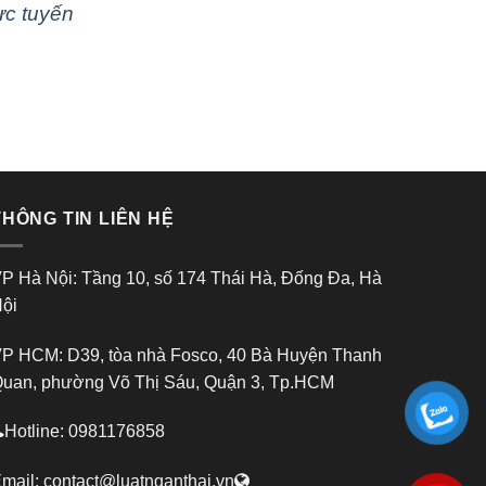
ực tuyến
THÔNG TIN LIÊN HỆ
P Hà Nội: Tầng 10, số 174 Thái Hà, Đống Đa, Hà
ội
P HCM: D39, tòa nhà Fosco, 40 Bà Huyện Thanh
uan, phường Võ Thị Sáu, Quận 3, Tp.HCM
Hotline: 0981176858
mail:
contact@luatnganthai.vn