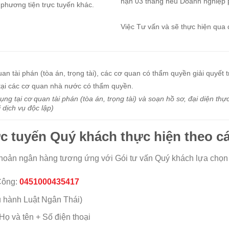
hạn 03 tháng nếu Doanh nghiệp p
 phương tiện trực tuyến khác.
Việc Tư vấn và sẽ thực hiện qua đ
an tài phán (tòa án, trọng tài), các cơ quan có thẩm quyền giải quyết t
 tại các cơ quan nhà nước có thẩm quyền.
ụng tại cơ quan tài phán (tòa án, trọng tài) và soạn hồ sơ, đại diện th
 dịch vụ độc lập)
ực tuyến Quý khách thực hiện theo c
 khoản ngân hàng tương ứng với Gói tư vấn Quý khách lựa chọn t
Công:
0451000435417
u hành Luật Ngân Thái)
Họ và tên + Số điện thoại