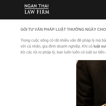
Skip
to
content
GÓI TƯ VẤN PHÁP LUẬT THƯỜNG NGÀY CHO
Trong cuộc sống có rất nhiều vấn đề pháp lý mà bả
với cá nhân, gia đình doanh nghiệp. Khi có
luật sư
trừ các rủi ro pháp lý, bạn luôn luôn có luật sư bê