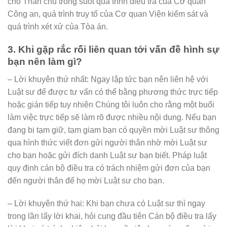
cho Thân chủ trong suốt quá trình điều tra của Cơ quan
Công an, quá trình truy tố của Cơ quan Viện kiểm sát và
quá trình xét xử của Tòa án.
3. Khi gặp rắc rối liên quan tới vấn đề hình sự
bạn nên làm gì?
– Lời khuyên thứ nhất: Ngay lập tức bạn nên liên hệ với
Luật sư để được tư vấn có thể bằng phương thức trực tiếp
hoặc gián tiếp tuy nhiên Chúng tôi luôn cho rằng một buổi
làm việc trực tiếp sẽ làm rõ được nhiều nội dung. Nếu bạn
đang bị tạm giữ, tạm giam bạn có quyền mời Luật sư thông
qua hình thức viết đơn gửi người thân nhờ mời Luật sư
cho bạn hoặc gửi đích danh Luật sư bạn biết. Pháp luật
quy định cán bộ điều tra có trách nhiệm gửi đơn của bạn
đến người thân để họ mời Luật sư cho bạn.
– Lời khuyên thứ hai: Khi bạn chưa có Luật sư thì ngay
trong lần lấy lời khai, hỏi cung đầu tiên Cán bộ điều tra lấy