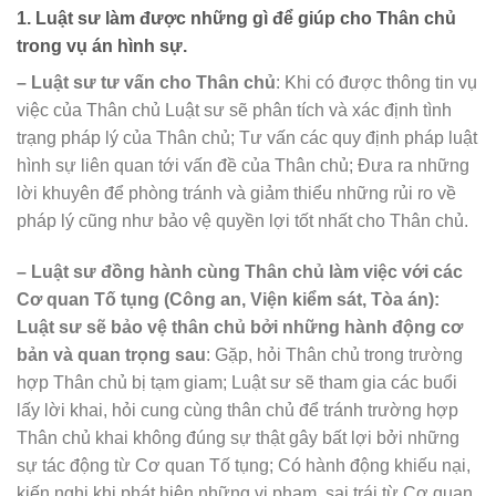
1. Luật sư làm được những gì để giúp cho Thân chủ
trong vụ án hình sự.
– Luật sư tư vấn cho Thân chủ
: Khi có được thông tin vụ
việc của Thân chủ Luật sư sẽ phân tích và xác định tình
trạng pháp lý của Thân chủ; Tư vấn các quy định pháp luật
hình sự liên quan tới vấn đề của Thân chủ; Đưa ra những
lời khuyên để phòng tránh và giảm thiểu những rủi ro về
pháp lý cũng như bảo vệ quyền lợi tốt nhất cho Thân chủ.
– Luật sư đồng hành cùng Thân chủ làm việc với các
Cơ quan Tố tụng (Công an, Viện kiểm sát, Tòa án):
Luật sư sẽ bảo vệ thân chủ bởi những hành động cơ
bản và quan trọng sau
: Gặp, hỏi Thân chủ trong trường
hợp Thân chủ bị tạm giam; Luật sư sẽ tham gia các buổi
lấy lời khai, hỏi cung cùng thân chủ để tránh trường hợp
Thân chủ khai không đúng sự thật gây bất lợi bởi những
sự tác động từ Cơ quan Tố tụng; Có hành động khiếu nại,
kiến nghị khi phát hiện những vi phạm, sai trái từ Cơ quan