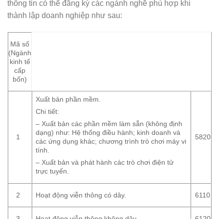
thông tin có thể đăng ký các ngành nghề phù hợp khi
thành lập doanh nghiệp như sau:
Mã số
(Ngành
kinh tế
cấp
bốn)
Xuất bản phần mềm.
Chi tiết:
– Xuất bản các phần mềm làm sẵn (không định
dạng) như: Hệ thống điều hành; kinh doanh và
1
5820
các ứng dụng khác; chương trình trò chơi máy vi
tính.
– Xuất bản và phát hành các trò chơi điện tử
trực tuyến.
Hoạt động viễn thông có dây.
2
6110
Hoạt động viễn thông không dây.
3
6120