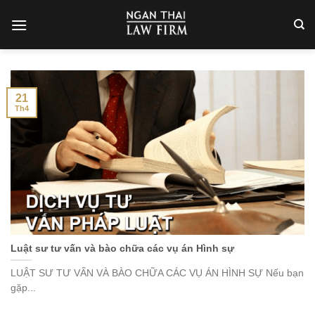
Skip
to
content
21
Th4
Luật sư tư vấn và bào chữa các vụ án Hình sự
LUẬT SƯ TƯ VẤN VÀ BÀO CHỮA CÁC VỤ ÁN HÌNH SỰ Nếu bạn
gặp...