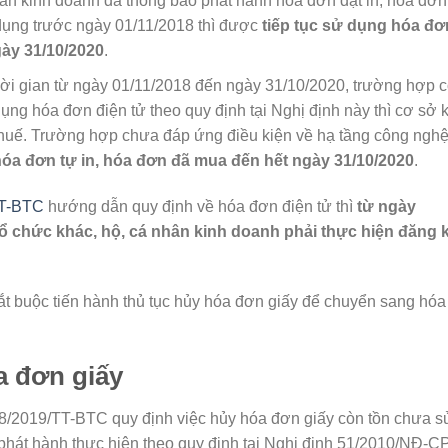
hân kinh doanh đã thông báo phát hành hóa đơn đặt in, hóa đơn 
ụng trước ngày 01/11/2018 thì được
tiếp tục sử dụng hóa đơ
gày 31/10/2020
.
thời gian từ ngày 01/11/2018 đến ngày 31/10/2020, trường hợp 
ụng hóa đơn điện tử theo quy định tại Nghị định này thì cơ sở 
huế. Trường hợp chưa đáp ứng điều kiện về hạ tầng công nghệ
 hóa đơn tự in, hóa đơn đã mua đến hết ngày 31/10/2020
.
TT-BTC
hướng dẫn quy định về hóa đơn điện tử thì
từ ngày
 tổ chức khác, hộ, cá nhân kinh doanh phải thực hiện đăng 
t buộc tiến hành thủ tục hủy hóa đơn giấy để chuyển sang hó
a đơn giấy
68/2019/TT-BTC quy định việc hủy hóa đơn giấy còn tồn chưa 
hát hành thực hiện theo quy định tại Nghị định 51/2010/NĐ-CP