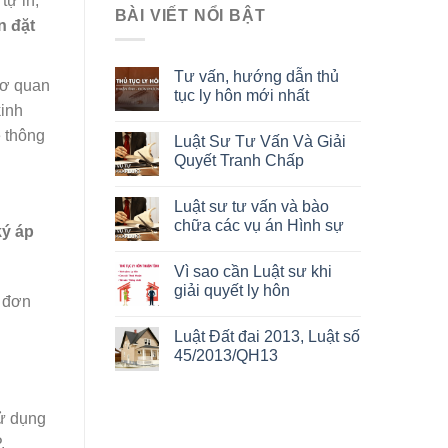
tự in,
BÀI VIẾT NỔI BẬT
n đặt
Tư vấn, hướng dẫn thủ
cơ quan
tục ly hôn mới nhất
kinh
 thông
Luật Sư Tư Vấn Và Giải
Quyết Tranh Chấp
Luật sư tư vấn và bào
chữa các vụ án Hình sự
ký áp
Vì sao cần Luật sư khi
giải quyết ly hôn
a đơn
Luật Đất đai 2013, Luật số
45/2013/QH13
sử dụng
.