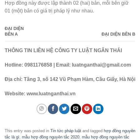
Hợp đồng này được lập thành 02 (hai) bản, mỗi bên giữ
01 (một) bản có giá trị pháp lý như nhau.
ĐẠI DIỆN
BÊN A
ĐẠI DIỆN BÊN B
THÔNG TIN LIÊN HỆ CÔNG TY LUẬT NGÂN THÁI
Hotline: 0981176858 | Email: luatnganthai@gmail.com
Địa chỉ: Tầng 3, số 142 Vũ Phạm Hàm, Cầu Giấy, Hà Nội
Website: www.luatnganthai.vn
This entry was posted in
Tin tức pháp luật
and tagged
hợp đồng nguyên
tắc là gì
,
mẫu hợp đồng nguyên tắc 2020
,
mẫu hợp đồng nguyên tắc