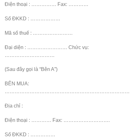
Điện thoại : …………… Fax: …………
Số ĐKKD : ………………
Mã số thuế : ……………………
Đại diện : …………………… Chức vụ:
…………………………
(Sau đây gọi là “Bên A”)
BÊN MUA:
…………………………………………………………………
Địa chỉ :
Điện thoại : ………… Fax: ……………………….
Số ĐKKD : ……………