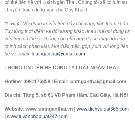
có thể liên hệ với Luật Ngân Thái. Chúng tôi sẽ có luật sư
chuyên trách để tư vấn cho Qúy Khách.
*Lưu ý:
Nội dung tư vấn trên đây chỉ mang tính tham khảo.
Tùy từng thời điểm và đối tượng khác nhau mà nội dung tư
vấn trên có thể sẽ không còn phù hợp do sự thay đổi của
chính sách pháp luật. Mọi thắc mắc, góp ý xin vui lòng liên
hệ về email:
luatnganthai@gmail.com
THÔNG TIN LIÊN HỆ CÔNG TY LUẬT NGÂN THÁI
Hotline: 0981176858 | Email: luatnganthai@gmail.com
Địa chỉ: Tầng 5, số 61 Vũ Phạm Hàm, Cầu Giấy, Hà Nội
Website: www.luatnganthai.vn |
www.dichvuluat365.com
|
www.tuvanphapluat247.com