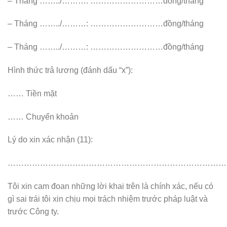
– Tháng ……../………: ………………………đồng/tháng
– Tháng ……../………: ………………………đồng/tháng
– Tháng ……../………: ………………………đồng/tháng
Hình thức trả lương (đánh dấu “x”):
…… Tiền mặt
…… Chuyển khoản
Lý do xin xác nhận (11):
………………………………………………………………………
Tôi xin cam đoan những lời khai trên là chính xác, nếu có
gì sai trái tôi xin chịu mọi trách nhiệm trước pháp luật và
trước Công ty.