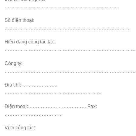
……………………………………………………………..
Số điện thoại:
……………………………………………………………………
Hiện đang công tác tại:
…………………………………………………………………………
Công ty:
………………………………………………………………………
Địa chỉ: …………………..
……………………………………………………
Điện thoại:……………………………… Fax:
………………………………
Vị trí công tác:
………………………………………………………………..