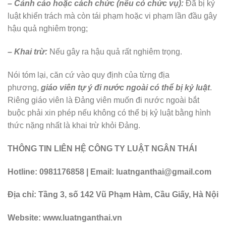
– Cảnh cáo hoặc cách chức (nếu có chức vụ):
Đã bị kỷ
luật khiển trách mà còn tái phạm hoặc vi phạm lần đầu gây
hậu quả nghiêm trọng;
– Khai trừ:
Nếu gây ra hậu quả rất nghiêm trọng.
Nói tóm lại, căn cứ vào quy định của từng địa
phương,
giáo viên tự ý đi nước ngoài có thể bị kỷ luật
.
Riêng giáo viên là Đảng viên muốn đi nước ngoài bắt
buộc phải xin phép nếu không có thể bị kỷ luật bằng hình
thức nặng nhất là khai trừ khỏi Đảng.
THÔNG TIN LIÊN HỆ CÔNG TY LUẬT NGÂN THÁI
Hotline: 0981176858 | Email: luatnganthai@gmail.com
Địa chỉ: Tầng 3, số 142 Vũ Phạm Hàm, Cầu Giấy, Hà Nội
Website: www.luatnganthai.vn