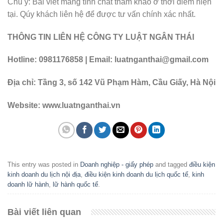
Chú ý: Bài viết mang tính chất tham khảo ở thời điểm hiện
tại. Qúy khách liên hệ để được tư vấn chính xác nhất.
THÔNG TIN LIÊN HỆ CÔNG TY LUẬT NGÂN THÁI
Hotline: 0981176858 | Email: luatnganthai@gmail.com
Địa chỉ: Tầng 3, số 142 Vũ Phạm Hàm, Cầu Giấy, Hà Nội
Website: www.luatnganthai.vn
This entry was posted in
Doanh nghiệp - giấy phép
and tagged
điều kiện
kinh doanh du lịch nội địa
,
điều kiện kinh doanh du lịch quốc tế
,
kinh
doanh lữ hành
,
lữ hành quốc tế
.
Bài viết liên quan