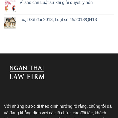
Vì sao cần Luật sư khi giải quyết ly hôn
Luật Đất đai 2013, Luật số 45/2013/QH13
Với những bước đi theo định hướng rõ ràng, chúng tôi đã
và đang khẳng định với các tổ chức, các đối tác, khách