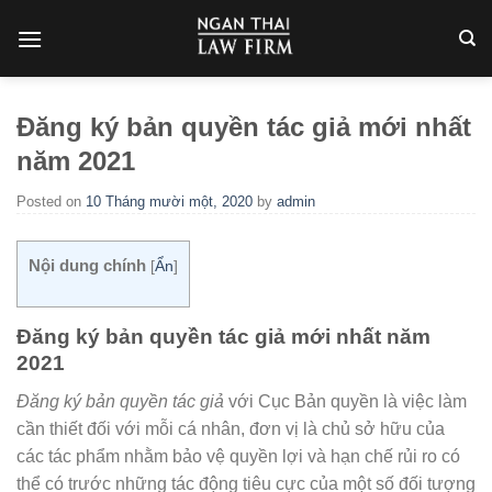
Skip
to
content
Đăng ký bản quyền tác giả mới nhất
năm 2021
Posted on
10 Tháng mười một, 2020
by
admin
Nội dung chính
[
Ẩn
]
Đăng ký bản quyền tác giả mới nhất năm
2021
Đăng ký bản quyền tác giả
với Cục Bản quyền là việc làm
cần thiết đối với mỗi cá nhân, đơn vị là chủ sở hữu của
các tác phẩm nhằm bảo vệ quyền lợi và hạn chế rủi ro có
thể có trước những tác động tiêu cực của một số đối tượng