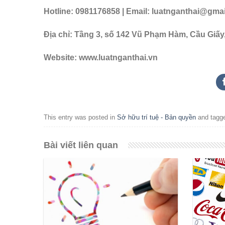
Hotline: 0981176858 | Email: luatnganthai@gma
Địa chỉ: Tầng 3, số 142 Vũ Phạm Hàm, Cầu Giấy
Website: www.luatnganthai.vn
This entry was posted in
Sở hữu trí tuệ - Bản quyền
and tagg
Bài viết liên quan