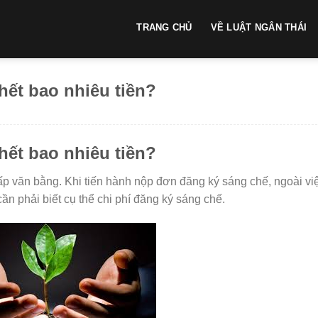
TRANG CHỦ
VỀ LUẬT NGÂN THÁI
hết bao nhiêu tiền?
hết bao nhiêu tiền?
p văn bằng. Khi tiến hành nộp đơn đăng ký sáng chế, ngoài vi
ần phải biết cụ thể chi phí đăng ký sáng chế.