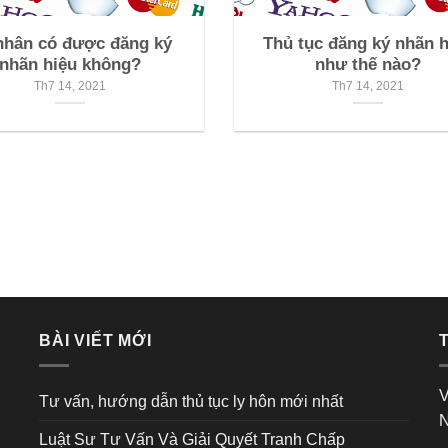
nhân có được đăng ký
Thủ tục đăng ký nhãn h
nhãn hiệu không?
như thế nào?
Th7 14, 2021
Th7 14, 2021
BÀI VIẾT MỚI
V
Tư vấn, hướng dẫn thủ tục ly hôn mới nhất
N
Luật Sư Tư Vấn Và Giải Quyết Tranh Chấp