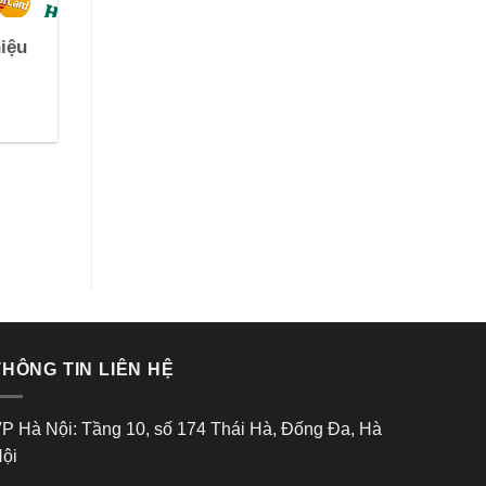
iệu
THÔNG TIN LIÊN HỆ
P Hà Nội: Tầng 10, số 174 Thái Hà, Đống Đa, Hà
ội