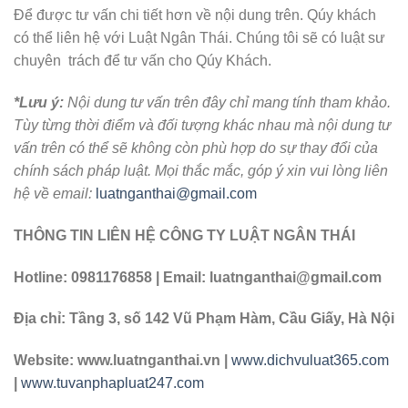
Để được tư vấn chi tiết hơn về nội dung trên. Qúy khách
có thể liên hệ với Luật Ngân Thái. Chúng tôi sẽ có luật sư
chuyên trách để tư vấn cho Qúy Khách.
*Lưu ý:
Nội dung tư vấn trên đây chỉ mang tính tham khảo.
Tùy từng thời điểm và đối tượng khác nhau mà nội dung tư
vấn trên có thể sẽ không còn phù hợp do sự thay đổi của
chính sách pháp luật. Mọi thắc mắc, góp ý xin vui lòng liên
hệ về email:
luatnganthai@gmail.com
THÔNG TIN LIÊN HỆ CÔNG TY LUẬT NGÂN THÁI
Hotline: 0981176858 | Email: luatnganthai@gmail.com
Địa chỉ: Tầng 3, số 142 Vũ Phạm Hàm, Cầu Giấy, Hà Nội
Website: www.luatnganthai.vn |
www.dichvuluat365.com
|
www.tuvanphapluat247.com