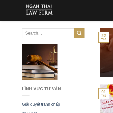
Skip
to
content
22
Th6
LĨNH VỰC TƯ VẤN
01
Th9
Giải quyết tranh chấp