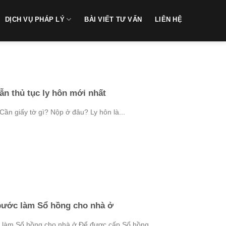
DỊCH VỤ PHÁP LÝ
BÀI VIẾT TƯ VẤN
LIÊN HỆ
n thủ tục ly hôn mới nhất
Cần giấy tờ gì? Nộp ở đâu? Ly hôn là...
bước làm Sổ hồng cho nhà ở
làm Sổ hồng cho nhà ở Để được cấp Sổ hồng...