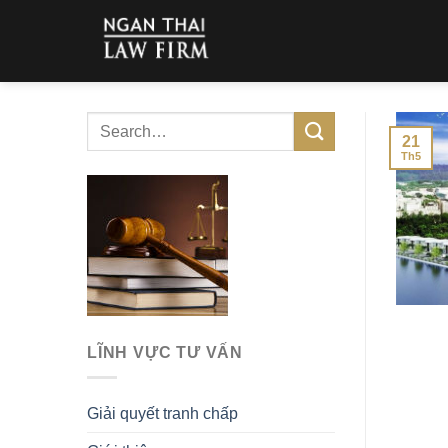
Skip
to
content
21
Th5
LĨNH VỰC TƯ VẤN
Giải quyết tranh chấp