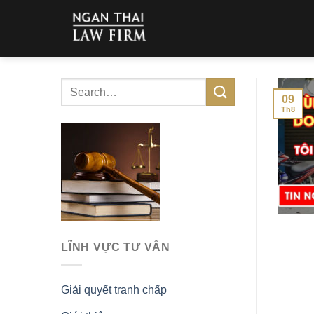
Skip
to
content
09
Th8
LĨNH VỰC TƯ VẤN
Giải quyết tranh chấp