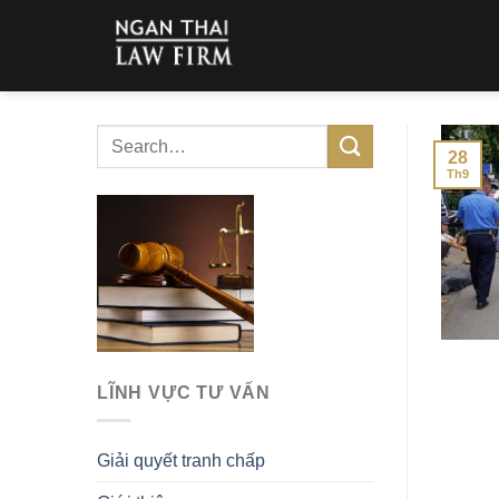
Skip
to
content
28
Th9
LĨNH VỰC TƯ VẤN
Giải quyết tranh chấp