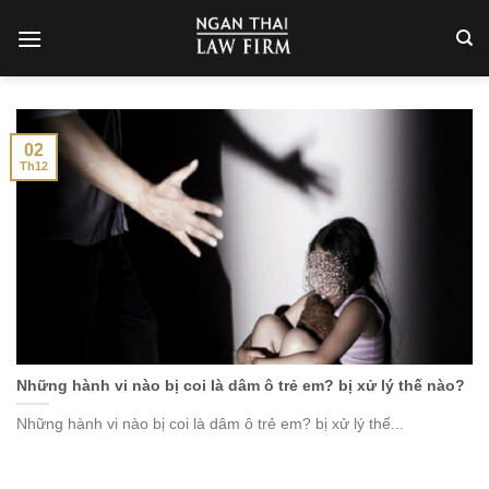
Skip
to
content
02
Th12
Những hành vi nào bị coi là dâm ô trẻ em? bị xử lý thế nào?
Những hành vi nào bị coi là dâm ô trẻ em? bị xử lý thế...