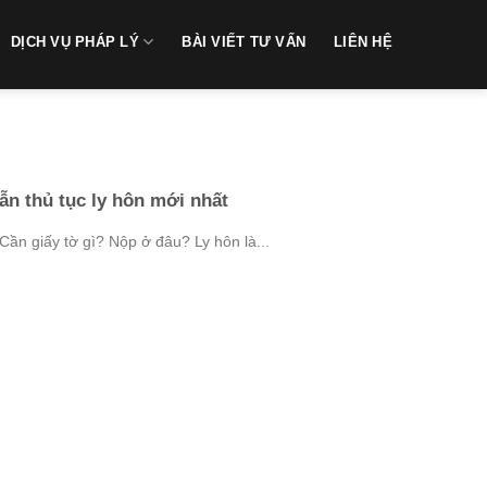
DỊCH VỤ PHÁP LÝ
BÀI VIẾT TƯ VẤN
LIÊN HỆ
n thủ tục ly hôn mới nhất
Cần giấy tờ gì? Nộp ở đâu? Ly hôn là...