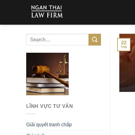
Skip
to
content
22
Th6
LĨNH VỰC TƯ VẤN
Giải quyết tranh chấp