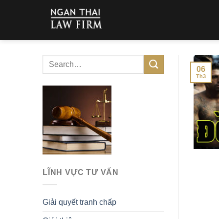
Skip
to
content
06
Th3
LĨNH VỰC TƯ VẤN
Giải quyết tranh chấp