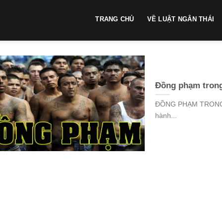
TRANG CHỦ
VỀ LUẬT NGÂN THÁI
Đồng phạm trong 
ĐỒNG PHẠM TRONG V
hành...