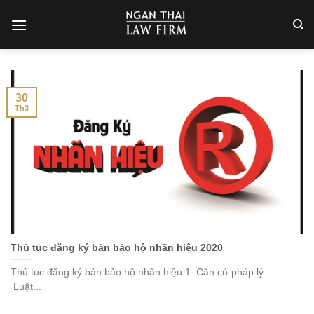
Skip
to
content
30
Th3
Thủ tục đăng ký bản bảo hộ nhãn hiệu 2020
Thủ tục đăng ký bản bảo hộ nhãn hiệu 1. Căn cứ pháp lý: –
Luật...