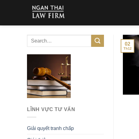
Skip
to
content
02
Th12
LĨNH VỰC TƯ VẤN
Giải quyết tranh chấp