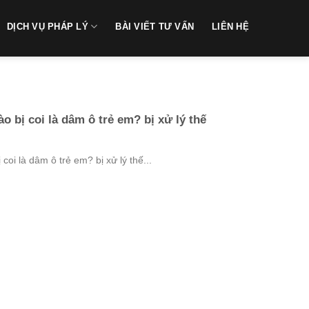
DỊCH VỤ PHÁP LÝ
BÀI VIẾT TƯ VẤN
LIÊN HỆ
o bị coi là dâm ô trẻ em? bị xử lý thế
coi là dâm ô trẻ em? bị xử lý thế...