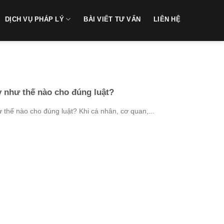
DỊCH VỤ PHÁP LÝ
BÀI VIẾT TƯ VẤN
LIÊN HỆ
y như thế nào cho đúng luật?
ư thế nào cho đúng luật? Khi cá nhân, cơ quan,...