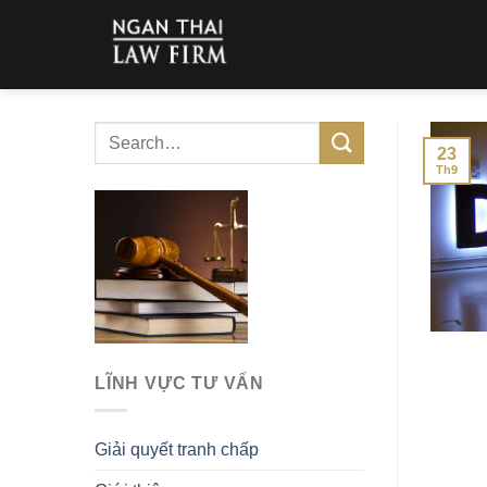
Skip
to
content
23
Th9
LĨNH VỰC TƯ VẤN
Giải quyết tranh chấp