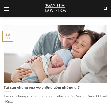
Skip
to
content
25
Th7
Tài sản chung của vợ chồng gồm những gì?
Tài sản chung của vợ chồng gồm những gì? Căn cứ Điều 33 Luật
Hôn...